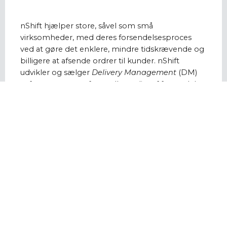
nShift hjælper store, såvel som små
virksomheder, med deres forsendelsesproces
ved at gøre det enklere, mindre tidskrævende og
billigere at afsende ordrer til kunder. nShift
udvikler og sælger
Delivery Management
(DM)
software, som omfatter alle stadier af forsendelse
og levering på én platform.
Herved får kunderne en integreret og
bæredygtig leveringsløsning. Software
platformen indeholder verdens største
transportør bibliotek. Det betyder, at nShift kan
forbinde virksomheder med lige nøjagtigt den
transportør, de har brug for.
Læs mere om nShift