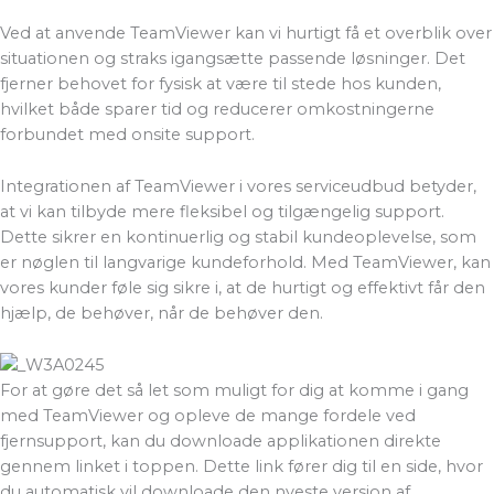
Ved at anvende TeamViewer kan vi hurtigt få et overblik over
situationen og straks igangsætte passende løsninger. Det
fjerner behovet for fysisk at være til stede hos kunden,
hvilket både sparer tid og reducerer omkostningerne
forbundet med onsite support.
Integrationen af TeamViewer i vores serviceudbud betyder,
at vi kan tilbyde mere fleksibel og tilgængelig support.
Dette sikrer en kontinuerlig og stabil kundeoplevelse, som
er nøglen til langvarige kundeforhold. Med TeamViewer, kan
vores kunder føle sig sikre i, at de hurtigt og effektivt får den
hjælp, de behøver, når de behøver den.
For at gøre det så let som muligt for dig at komme i gang
med TeamViewer og opleve de mange fordele ved
fjernsupport, kan du downloade applikationen direkte
gennem linket i toppen. Dette link fører dig til en side, hvor
du automatisk vil downloade den nyeste version af