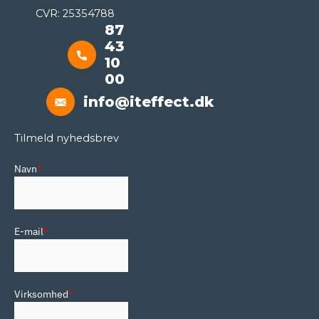
CVR: 25354788
87
43
10
00
info@iteffect.dk
Tilmeld nyhedsbrev
Navn
*
E-mail
*
Virksomhed
*