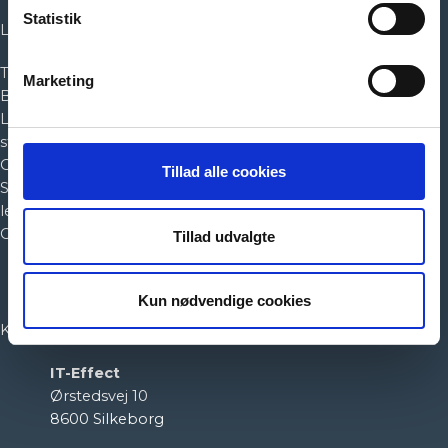
Statistik
Links
TeamViewer
Marketing
Blog
Ledige
stillinger
Om os
Tillad alle cookies
Salgs- og
leveringsbetingelser
Cookiepolitik
Tillad udvalgte
Kun nødvendige cookies
Kontakt os
IT-Effect
Ørstedsvej 10
8600 Silkeborg