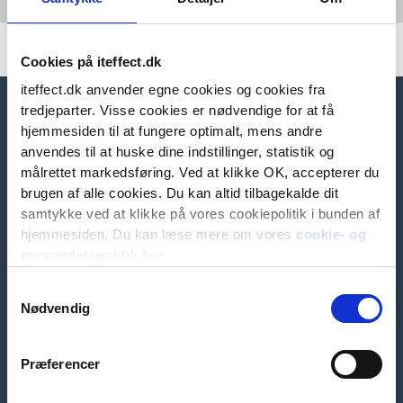
Cookies på iteffect.dk
Kontakt os
iteffect.dk anvender egne cookies og cookies fra
tredjeparter. Visse cookies er nødvendige for at få
IT-Effect
hjemmesiden til at fungere optimalt, mens andre
Ørstedsvej
anvendes til at huske dine indstillinger, statistik og
10
målrettet markedsføring. Ved at klikke OK, accepterer du
8600
brugen af alle cookies. Du kan altid tilbagekalde dit
Silkeborg
samtykke ved at klikke på vores cookiepolitik i bunden af
hjemmesiden. Du kan læse mere om vores
cookie- og
CVR:
persondatapolitik her
25354788
87
Samtykkevalg
Nødvendig
43
10
00
Præferencer
info@iteffect.dk